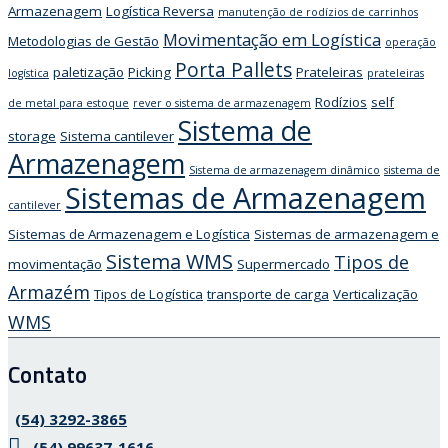
Armazenagem
Logística Reversa
manutenção de rodízios de carrinhos
Movimentação em Logística
Metodologias de Gestão
operação
Porta Pallets
paletização
Picking
Prateleiras
logística
prateleiras
Rodízios
self
de metal para estoque
rever o sistema de armazenagem
Sistema de
storage
Sistema cantilever
Armazenagem
Sistema de armazenagem dinâmico
sistema de
Sistemas de Armazenagem
cantilever
Sistemas de Armazenagem e Logística
Sistemas de armazenagem e
Sistema WMS
Tipos de
movimentação
Supermercado
Armazém
Tipos de Logística
transporte de carga
Verticalização
WMS
Contato
(54) 3292-3865
(54) 99637-1616