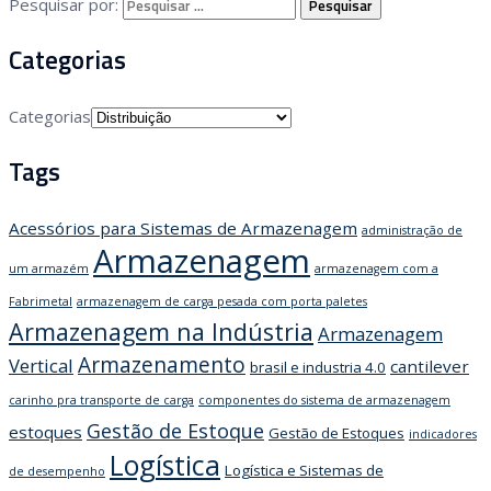
Pesquisar por:
Categorias
Categorias
Tags
Acessórios para Sistemas de Armazenagem
administração de
Armazenagem
um armazém
armazenagem com a
Fabrimetal
armazenagem de carga pesada com porta paletes
Armazenagem na Indústria
Armazenagem
Armazenamento
Vertical
cantilever
brasil e industria 4.0
carinho pra transporte de carga
componentes do sistema de armazenagem
Gestão de Estoque
estoques
Gestão de Estoques
indicadores
Logística
Logística e Sistemas de
de desempenho