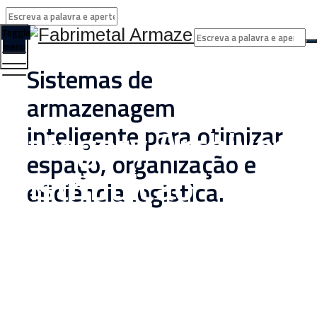
Toggle
menu
Sistemas de
armazenagem
Category Archives:
inteligente para otimizar
espaço, organização e
Distribuição
eficiência logística.