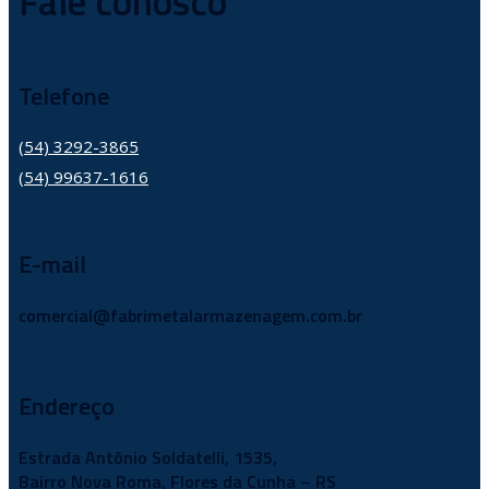
Fale conosco
Telefone
(54) 3292-3865
(54) 99637-1616
E-mail
comercial@fabrimetalarmazenagem.com.br
Endereço
Estrada Antônio Soldatelli, 1535,
Bairro Nova Roma, Flores da Cunha – RS