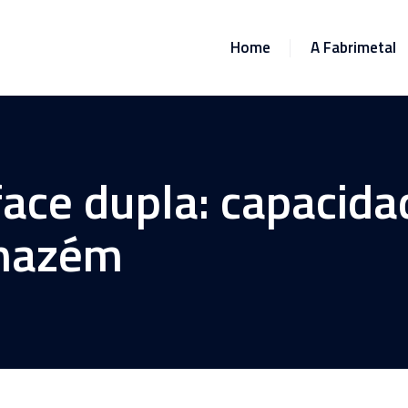
Home
A Fabrimetal
 face dupla: capacid
rmazém