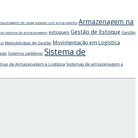
Armazenagem na
mazenagem de carga pesada com porta paletes
Gestão de Estoque
estoques
Gestão
do sistema de armazenagem
Movimentação em Logística
Metodologias de Gestão
hos
Sistema de
rage
Sistema cantilever
emas de Armazenagem e Logística
Sistemas de armazenagem e