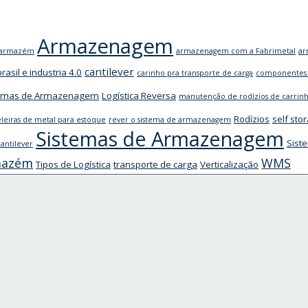
Armazenagem
m armazém
armazenagem com a Fabrimetal
ar
cantilever
brasil e industria 4.0
carinho pra transporte de carga
componentes 
stemas de Armazenagem
Logística Reversa
manutenção de rodízios de carrin
Rodízios
self sto
eleiras de metal para estoque
rever o sistema de armazenagem
Sistemas de Armazenagem
Sist
antilever
mazém
WMS
Tipos de Logística
transporte de carga
Verticalização