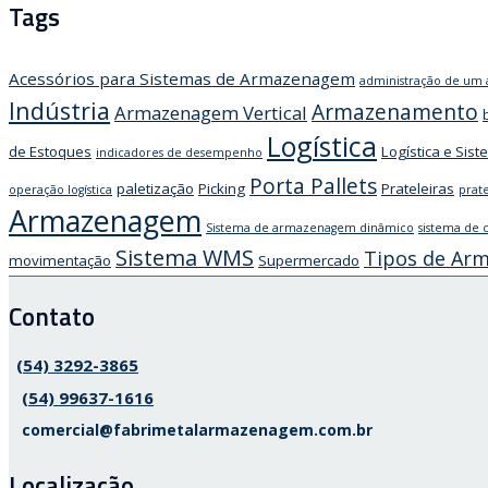
Tags
Acessórios para Sistemas de Armazenagem
administração de u
Indústria
Armazenamento
Armazenagem Vertical
Logística
de Estoques
Logística e Si
indicadores de desempenho
Porta Pallets
paletização
Picking
Prateleiras
operação logística
prat
Armazenagem
Sistema de armazenagem dinâmico
sistema de c
Sistema WMS
Tipos de Ar
movimentação
Supermercado
Contato
(54) 3292-3865
(54) 99637-1616
comercial@fabrimetalarmazenagem.com.br
Localização