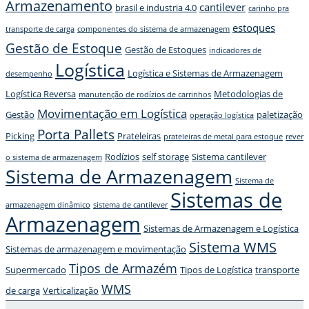
Armazenamento
cantilever
brasil e industria 4.0
carinho pra
estoques
transporte de carga
componentes do sistema de armazenagem
Gestão de Estoque
Gestão de Estoques
indicadores de
Logística
Logística e Sistemas de Armazenagem
desempenho
Logística Reversa
Metodologias de
manutenção de rodízios de carrinhos
Movimentação em Logística
Gestão
paletização
operação logística
Porta Pallets
Picking
Prateleiras
prateleiras de metal para estoque
rever
Rodízios
self storage
Sistema cantilever
o sistema de armazenagem
Sistema de Armazenagem
Sistema de
Sistemas de
armazenagem dinâmico
sistema de cantilever
Armazenagem
Sistemas de Armazenagem e Logística
Sistema WMS
Sistemas de armazenagem e movimentação
Tipos de Armazém
Supermercado
Tipos de Logística
transporte
WMS
de carga
Verticalização