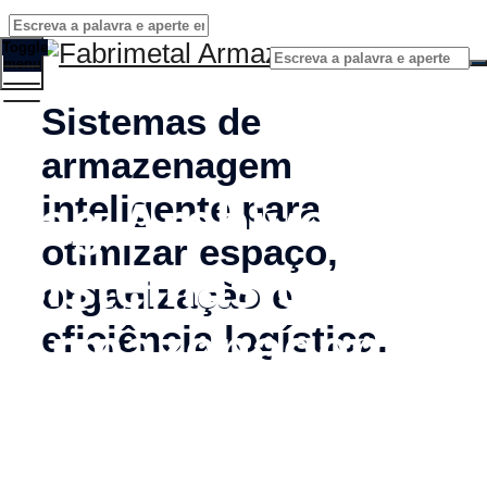
Toggle
menu
Sistemas de
armazenagem
inteligente para
Tag Archives:
otimizar espaço,
Sistemas de
organização e
Armazenagem
eficiência logística.
em Biblioteca