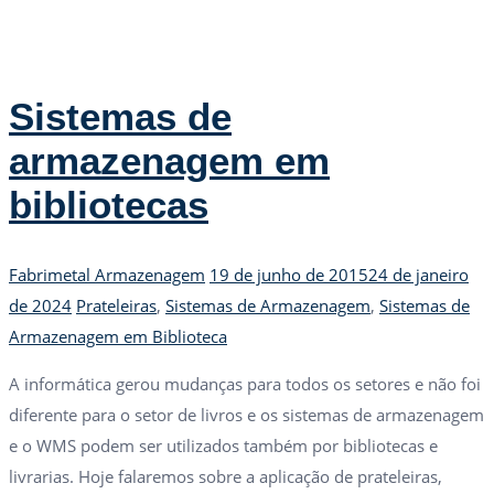
Sistemas de
armazenagem em
bibliotecas
Author
Posted
Fabrimetal Armazenagem
19 de junho de 2015
24 de janeiro
Tags
on
de 2024
Prateleiras
,
Sistemas de Armazenagem
,
Sistemas de
Armazenagem em Biblioteca
A informática gerou mudanças para todos os setores e não foi
diferente para o setor de livros e os sistemas de armazenagem
e o WMS podem ser utilizados também por bibliotecas e
livrarias. Hoje falaremos sobre a aplicação de prateleiras,