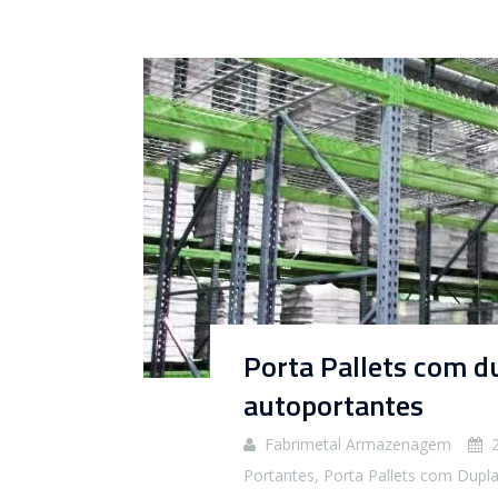
Porta Pallets com d
autoportantes
Fabrimetal Armazenagem
Portantes
,
Porta Pallets com Dupl