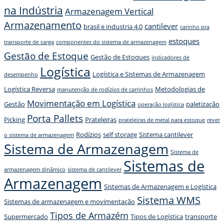
na Indústria
Armazenagem Vertical
Armazenamento
cantilever
brasil e industria 4.0
carinho pra
estoques
transporte de carga
componentes do sistema de armazenagem
Gestão de Estoque
Gestão de Estoques
indicadores de
Logística
Logística e Sistemas de Armazenagem
desempenho
Logística Reversa
Metodologias de
manutenção de rodízios de carrinhos
Movimentação em Logística
Gestão
paletização
operação logística
Porta Pallets
Picking
Prateleiras
prateleiras de metal para estoque
rever
Rodízios
self storage
Sistema cantilever
o sistema de armazenagem
Sistema de Armazenagem
Sistema de
Sistemas de
armazenagem dinâmico
sistema de cantilever
Armazenagem
Sistemas de Armazenagem e Logística
Sistema WMS
Sistemas de armazenagem e movimentação
Tipos de Armazém
Supermercado
Tipos de Logística
transporte