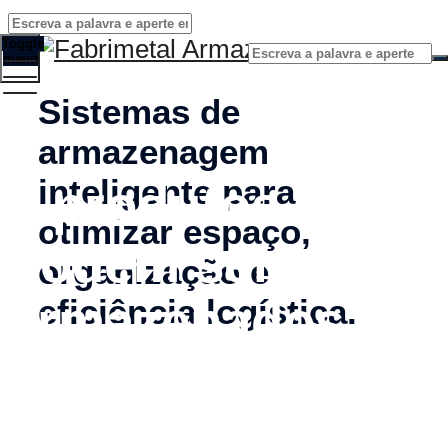
Toggle
menu
Sistemas de
armazenagem
inteligente para
4 produtos que
otimizar espaço,
podem ser
organização e
armazenados em
eficiência logística.
sistema de
cantilever