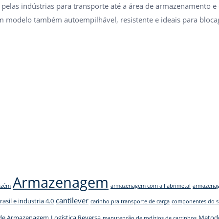
o pelas indústrias para transporte até a área de armazenamento e
 modelo também autoempilhável, resistente e ideais para bloca
Armazenagem
azém
armazenagem com a Fabrimetal
armazenag
cantilever
rasil e industria 4.0
carinho pra transporte de carga
componentes do s
s de Armazenagem
Logística Reversa
Metodo
manutenção de rodízios de carrinhos