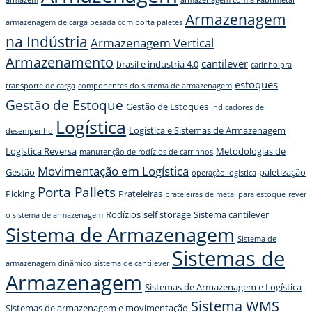
Armazenagem
armazenagem de carga pesada com porta paletes
na Indústria
Armazenagem Vertical
Armazenamento
cantilever
brasil e industria 4.0
carinho pra
estoques
transporte de carga
componentes do sistema de armazenagem
Gestão de Estoque
Gestão de Estoques
indicadores de
Logística
Logística e Sistemas de Armazenagem
desempenho
Logística Reversa
Metodologias de
manutenção de rodízios de carrinhos
Movimentação em Logística
Gestão
paletização
operação logística
Porta Pallets
Picking
Prateleiras
prateleiras de metal para estoque
rever
Rodízios
self storage
Sistema cantilever
o sistema de armazenagem
Sistema de Armazenagem
Sistema de
Sistemas de
armazenagem dinâmico
sistema de cantilever
Armazenagem
Sistemas de Armazenagem e Logística
Sistema WMS
Sistemas de armazenagem e movimentação