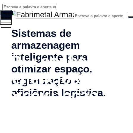
Toggle
menu
Sistemas de
armazenagem
inteligente para
3PL: conheça os
otimizar espaço,
benefícios da
organização e
terceirização
eficiência logística.
logística